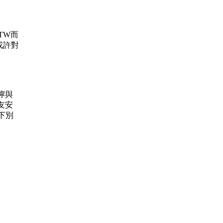
.TW而
或許對
叮嚀與
友安
下別