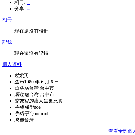
相冊:
--
分享:
--
相冊
現在還沒有相冊
記錄
現在還沒有記錄
個人資料
性別
男
生日
1980 年 6 月 6 日
出生地
台灣 台中市
居住地
台灣 台中市
交友目的
讓人生更充實
手機機型
noe
手機平台
android
來自
台灣
查看全部個