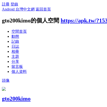
註冊
登錄
Android 台灣中文網
返回首頁
gto200kimo的個人空間
https://apk.tw/?15
空間首頁
動態
記錄
日誌
相冊
主題
分享
留言板
個人資料
頭像
gto200kimo