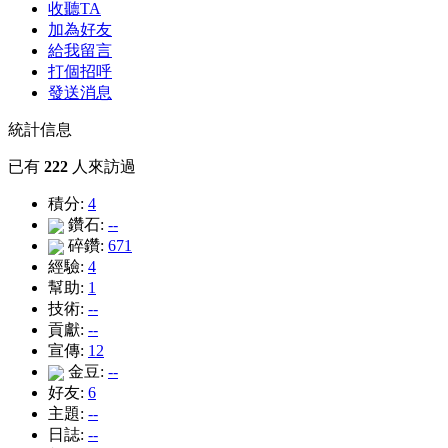
收聽TA
加為好友
給我留言
打個招呼
發送消息
統計信息
已有
222
人來訪過
積分:
4
鑽石:
--
碎鑽:
671
經驗:
4
幫助:
1
技術:
--
貢獻:
--
宣傳:
12
金豆:
--
好友:
6
主題:
--
日誌:
--