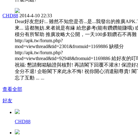
CHD88
2014-4-10 22:33
Dear好友您好:.. 雖然不知您是否...是...我發出的推廣APK
來... 這都無妨.來者就是有緣 給您參考(能有鑽鑽能賺哦) 
積分有所幫助 推廣攻略大公開，一天100多顆鑽石不再難
http://apk.tw/forum.php?
mod=viewthread&tid=2301&fromuid=1169886 缺積分
http://apk.tw/forum.php?
mod=viewthread&tid=92948&fromuid=1169886 給好友的
祝福: 懇請郵箱驗證與核對! 再請閣下回覆不灌水! 保證好
全分不退! 企盼閣下來此永不悔! 祝你開心消遣顯尊貴! 閣
忘了互動 ... ...
查看全部
好友
CHD88