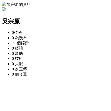
吳宗原的資料
吳宗原
0
積分
0 顆
鑽石
71 個
碎鑽
0
經驗
0
幫助
0
技術
0
貢獻
0 次
宣傳
0 個
金豆