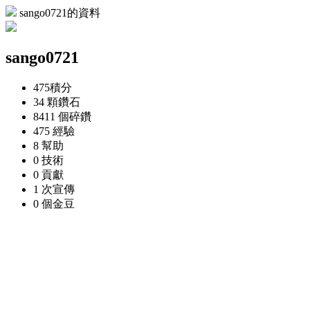
sango0721的資料
sango0721
475
積分
34 顆
鑽石
8411 個
碎鑽
475
經驗
8
幫助
0
技術
0
貢獻
1 次
宣傳
0 個
金豆