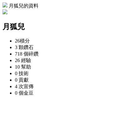
月狐兒的資料
月狐兒
26
積分
3 顆
鑽石
718 個
碎鑽
26
經驗
10
幫助
0
技術
0
貢獻
4 次
宣傳
0 個
金豆