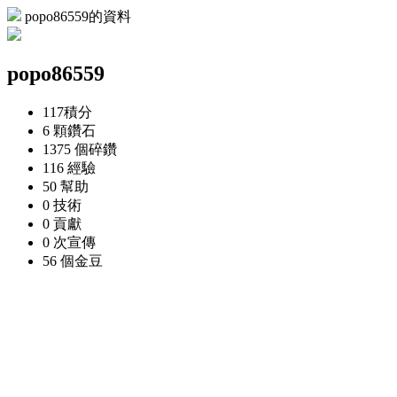
popo86559的資料
popo86559
117
積分
6 顆
鑽石
1375 個
碎鑽
116
經驗
50
幫助
0
技術
0
貢獻
0 次
宣傳
56 個
金豆