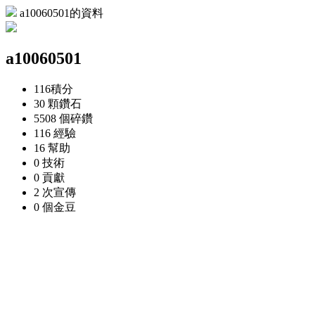
a10060501的資料
a10060501
116
積分
30 顆
鑽石
5508 個
碎鑽
116
經驗
16
幫助
0
技術
0
貢獻
2 次
宣傳
0 個
金豆