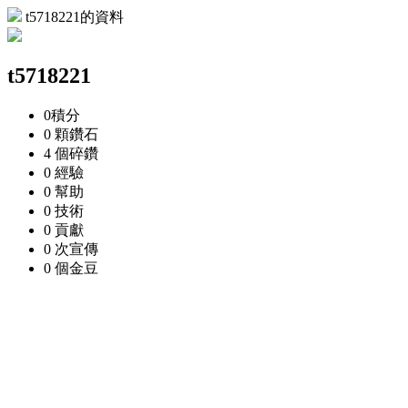
t5718221的資料
t5718221
0
積分
0 顆
鑽石
4 個
碎鑽
0
經驗
0
幫助
0
技術
0
貢獻
0 次
宣傳
0 個
金豆