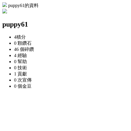
puppy61的資料
puppy61
4
積分
0 顆
鑽石
46 個
碎鑽
4
經驗
0
幫助
0
技術
1
貢獻
0 次
宣傳
0 個
金豆