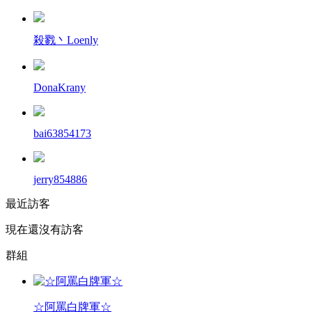
殺戮丶Loenly
DonaKrany
bai63854173
jerry854886
最近訪客
現在還沒有訪客
群組
☆阿罵白牌軍☆