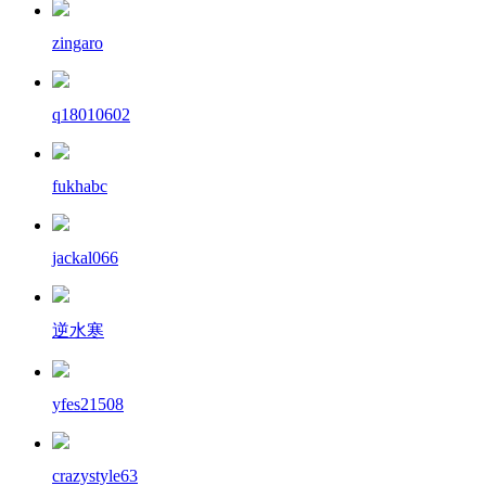
zingaro
q18010602
fukhabc
jackal066
逆水寒
yfes21508
crazystyle63