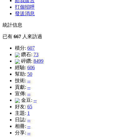
給我留言
打個招呼
發送消息
統計信息
已有
667
人來訪過
積分:
607
鑽石:
73
碎鑽:
8499
經驗:
606
幫助:
50
技術:
--
貢獻:
--
宣傳:
--
金豆:
--
好友:
65
主題:
1
日誌:
--
相冊:
--
分享:
--