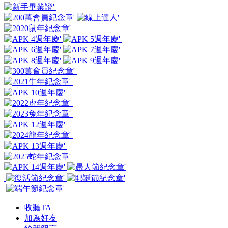
收聽TA
加為好友