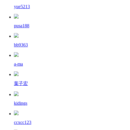
yue5213
pusa188
bb9363
a-ma
葉子宏
kidings
ccxcc123