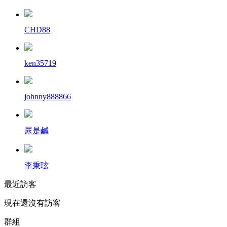
CHD88
ken35719
johnny888866
尿是鹹
李秉玹
最近訪客
現在還沒有訪客
群組