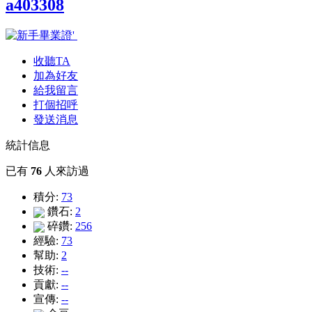
a403308
收聽TA
加為好友
給我留言
打個招呼
發送消息
統計信息
已有
76
人來訪過
積分:
73
鑽石:
2
碎鑽:
256
經驗:
73
幫助:
2
技術:
--
貢獻:
--
宣傳:
--