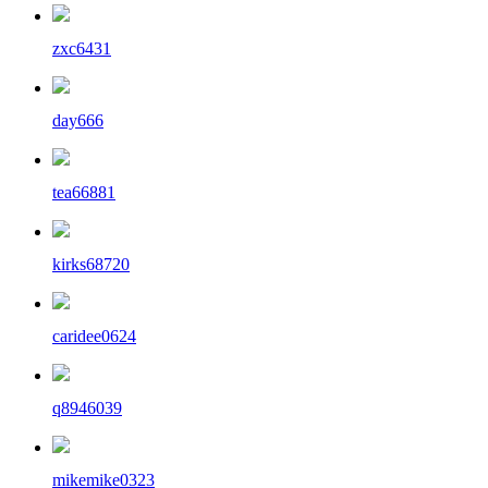
zxc6431
day666
tea66881
kirks68720
caridee0624
q8946039
mikemike0323