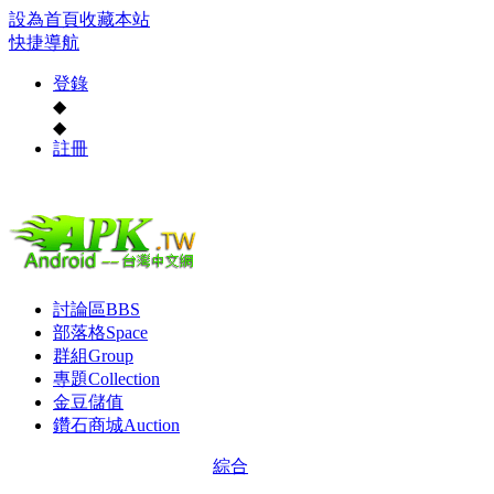
設為首頁
收藏本站
快捷導航
登錄
◆
◆
註冊
討論區
BBS
部落格
Space
群組
Group
專題
Collection
金豆儲值
鑽石商城
Auction
綜合