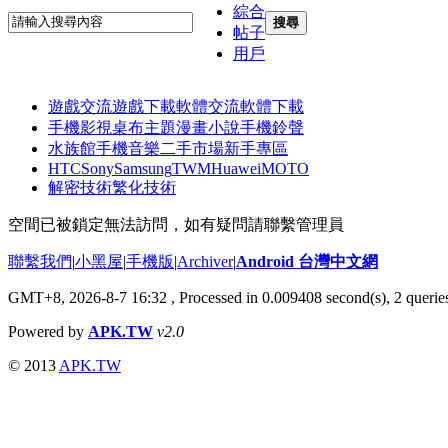
綜合
搜尋
帖子
用戶
遊戲交流
遊戲下載
軟體交流
軟體下載
手機影視
桌布主題
漫畫小說
手機鈴聲
水族館
手機音樂
二手市場
新手專區
HTC
Sony
Samsung
TWM
Huawei
MOTO
解密技術
繁化技術
空間已被鎖定無法訪問，如有疑問請聯繫管理員
聯繫我們
|
小黑屋
|
手機版
|
Archiver
|
Android 台灣中文網
GMT+8, 2026-8-7 16:32
, Processed in 0.009408 second(s), 2 quer
Powered by
APK.TW
v2.0
© 2013
APK.TW