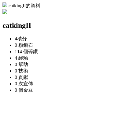
catkingII的資料
catkingII
4
積分
0 顆
鑽石
114 個
碎鑽
4
經驗
0
幫助
0
技術
0
貢獻
0 次
宣傳
0 個
金豆