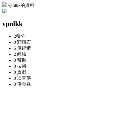
vpnlkk的資料
vpnlkk
2
積分
0 顆
鑽石
5 個
碎鑽
2
經驗
0
幫助
0
技術
0
貢獻
0 次
宣傳
0 個
金豆