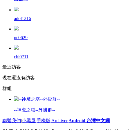
adol1216
ne0629
chi0711
最近訪客
現在還沒有訪客
群組
--神魔之塔--外掛群--
聯繫我們
|
小黑屋
|
手機版
|
Archiver
|
Android 台灣中文網