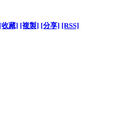
[收藏]
[複製]
[分享]
[RSS]