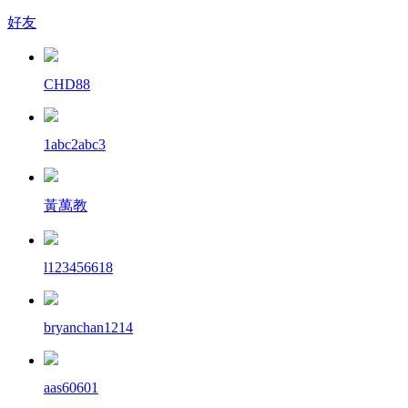
好友
CHD88
1abc2abc3
黃萬教
l123456618
bryanchan1214
aas60601