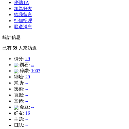
收聽TA
加為好友
給我留言
打個招呼
發送消息
統計信息
已有
59
人來訪過
積分:
29
鑽石:
--
碎鑽:
1003
經驗:
29
幫助:
--
技術:
--
貢獻:
--
宣傳:
--
金豆:
--
好友:
16
主題:
--
日誌:
--