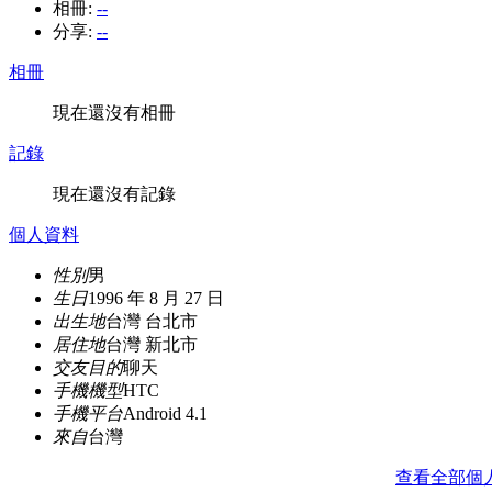
相冊:
--
分享:
--
相冊
現在還沒有相冊
記錄
現在還沒有記錄
個人資料
性別
男
生日
1996 年 8 月 27 日
出生地
台灣 台北市
居住地
台灣 新北市
交友目的
聊天
手機機型
HTC
手機平台
Android 4.1
來自
台灣
查看全部個