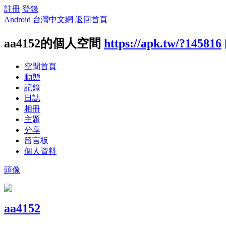
註冊
登錄
Android 台灣中文網
返回首頁
aa4152的個人空間
https://apk.tw/?145816
空間首頁
動態
記錄
日誌
相冊
主題
分享
留言板
個人資料
頭像
aa4152