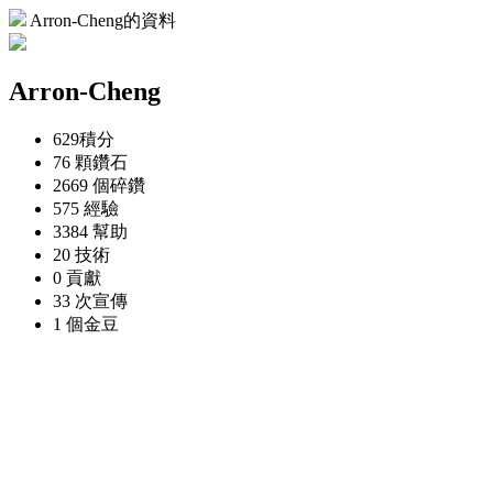
Arron-Cheng的資料
Arron-Cheng
629
積分
76 顆
鑽石
2669 個
碎鑽
575
經驗
3384
幫助
20
技術
0
貢獻
33 次
宣傳
1 個
金豆