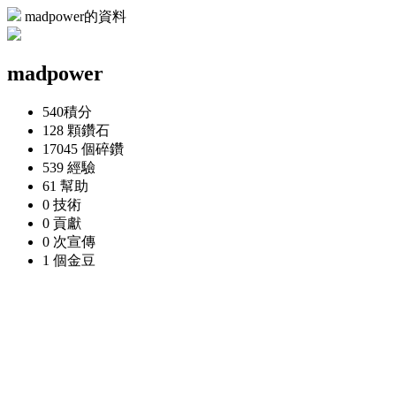
madpower的資料
madpower
540
積分
128 顆
鑽石
17045 個
碎鑽
539
經驗
61
幫助
0
技術
0
貢獻
0 次
宣傳
1 個
金豆