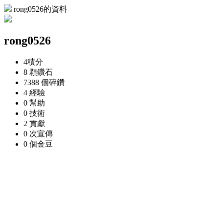
rong0526的資料
rong0526
4
積分
8 顆
鑽石
7388 個
碎鑽
4
經驗
0
幫助
0
技術
2
貢獻
0 次
宣傳
0 個
金豆