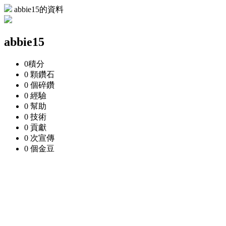
abbie15的資料
abbie15
0
積分
0 顆
鑽石
0 個
碎鑽
0
經驗
0
幫助
0
技術
0
貢獻
0 次
宣傳
0 個
金豆