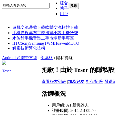
綜合
搜尋
帖子
用戶
遊戲交流
遊戲下載
軟體交流
軟體下載
手機影視
桌布主題
漫畫小說
手機鈴聲
水族館
手機音樂
二手市場
新手專區
HTC
Sony
Samsung
TWM
Huawei
MOTO
解密技術
繁化技術
Android 台灣中文網
›
部落格
›
隱私提醒
抱歉！由於 Teser 的隱
Teser
查看好友列表
|
加為好友
|
打個招呼
|
發送
活躍概況
用戶組:
A1 新機器人
註冊時間: 2014-2-4 09:50