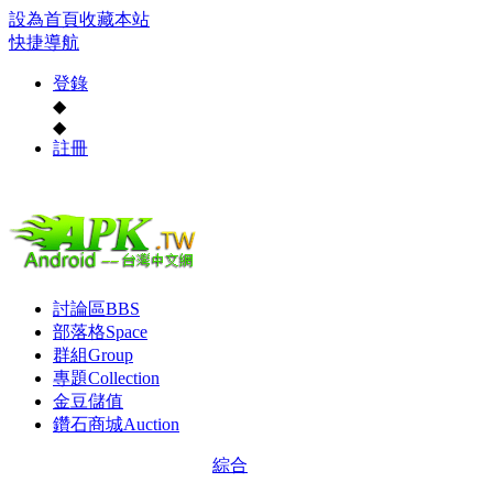
設為首頁
收藏本站
快捷導航
登錄
◆
◆
註冊
討論區
BBS
部落格
Space
群組
Group
專題
Collection
金豆儲值
鑽石商城
Auction
綜合