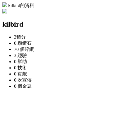
kilbird的資料
kilbird
3
積分
0 顆
鑽石
70 個
碎鑽
3
經驗
0
幫助
0
技術
0
貢獻
0 次
宣傳
0 個
金豆