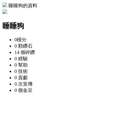
睡睡狗的資料
睡睡狗
0
積分
0 顆
鑽石
14 個
碎鑽
0
經驗
0
幫助
0
技術
0
貢獻
0 次
宣傳
0 個
金豆