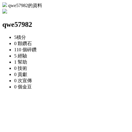
qwe57982的資料
qwe57982
5
積分
0 顆
鑽石
110 個
碎鑽
5
經驗
1
幫助
0
技術
0
貢獻
0 次
宣傳
0 個
金豆