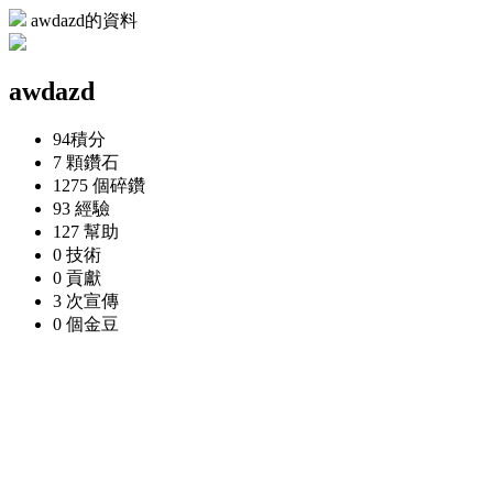
awdazd的資料
awdazd
94
積分
7 顆
鑽石
1275 個
碎鑽
93
經驗
127
幫助
0
技術
0
貢獻
3 次
宣傳
0 個
金豆