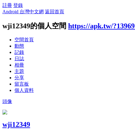
註冊
登錄
Android 台灣中文網
返回首頁
wji12349的個人空間
https://apk.tw/?1396
空間首頁
動態
記錄
日誌
相冊
主題
分享
留言板
個人資料
頭像
wji12349