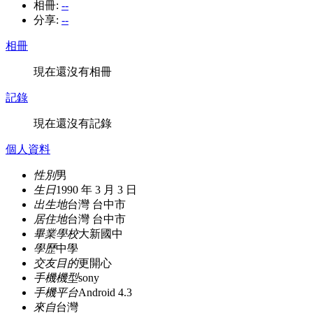
相冊:
--
分享:
--
相冊
現在還沒有相冊
記錄
現在還沒有記錄
個人資料
性別
男
生日
1990 年 3 月 3 日
出生地
台灣 台中市
居住地
台灣 台中市
畢業學校
大新國中
學歷
中學
交友目的
更開心
手機機型
sony
手機平台
Android 4.3
來自
台灣