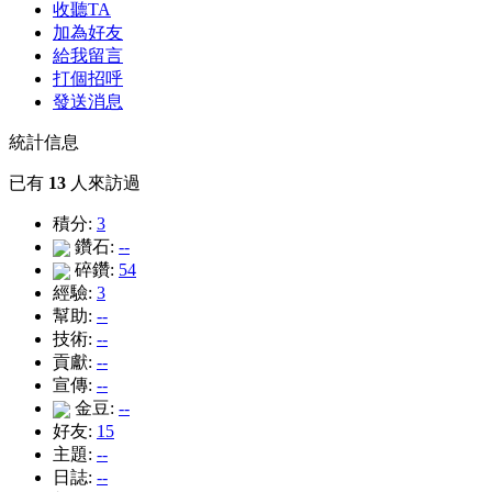
收聽TA
加為好友
給我留言
打個招呼
發送消息
統計信息
已有
13
人來訪過
積分:
3
鑽石:
--
碎鑽:
54
經驗:
3
幫助:
--
技術:
--
貢獻:
--
宣傳:
--
金豆:
--
好友:
15
主題:
--
日誌:
--