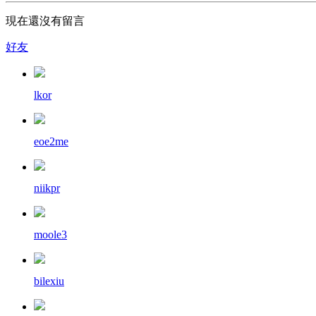
現在還沒有留言
好友
lkor
eoe2me
niikpr
moole3
bilexiu