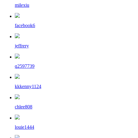
milexiu
facebook6
jeffrery
q2597739
kkkenny1124
chlee808
louie1444