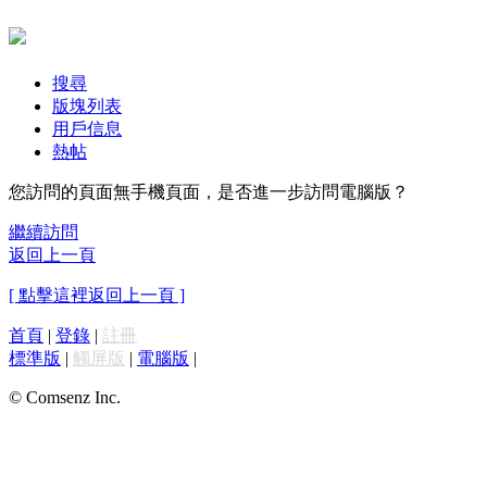
搜尋
版塊列表
用戶信息
熱帖
您訪問的頁面無手機頁面，是否進一步訪問電腦版？
繼續訪問
返回上一頁
[ 點擊這裡返回上一頁 ]
首頁
|
登錄
|
註冊
標準版
|
觸屏版
|
電腦版
|
© Comsenz Inc.