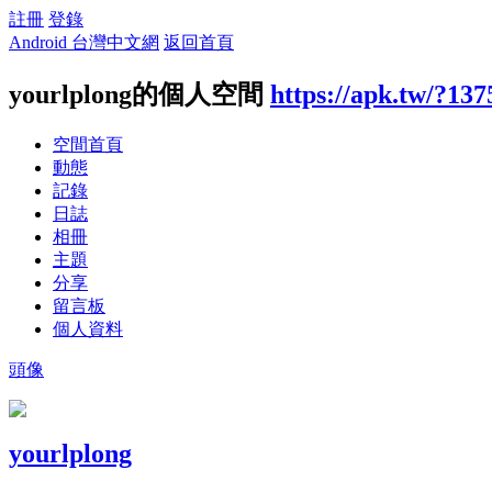
註冊
登錄
Android 台灣中文網
返回首頁
yourlplong的個人空間
https://apk.tw/?13
空間首頁
動態
記錄
日誌
相冊
主題
分享
留言板
個人資料
頭像
yourlplong