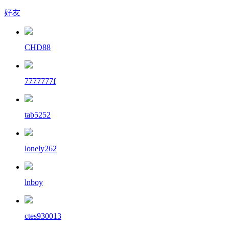
好友
CHD88
7777777f
tab5252
lonely262
lnboy
ctes930013