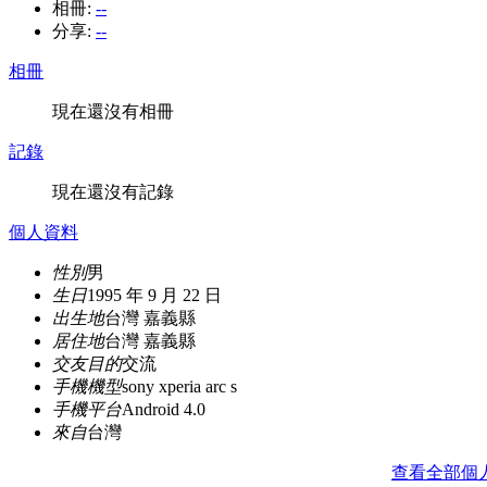
相冊:
--
分享:
--
相冊
現在還沒有相冊
記錄
現在還沒有記錄
個人資料
性別
男
生日
1995 年 9 月 22 日
出生地
台灣 嘉義縣
居住地
台灣 嘉義縣
交友目的
交流
手機機型
sony xperia arc s
手機平台
Android 4.0
來自
台灣
查看全部個