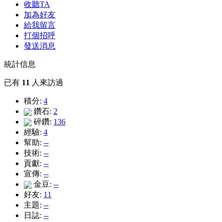
收聽TA
加為好友
給我留言
打個招呼
發送消息
統計信息
已有
11
人來訪過
積分:
4
鑽石:
2
碎鑽:
136
經驗:
4
幫助:
--
技術:
--
貢獻:
--
宣傳:
--
金豆:
--
好友:
11
主題:
--
日誌:
--