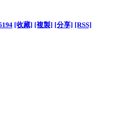
75194
[收藏]
[複製]
[分享]
[RSS]