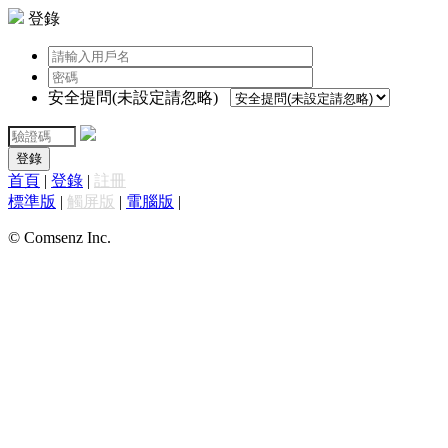
登錄
安全提問(未設定請忽略)
登錄
首頁
|
登錄
|
註冊
標準版
|
觸屏版
|
電腦版
|
© Comsenz Inc.