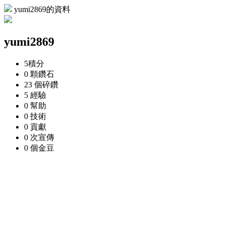
yumi2869的資料
yumi2869
5
積分
0 顆
鑽石
23 個
碎鑽
5
經驗
0
幫助
0
技術
0
貢獻
0 次
宣傳
0 個
金豆