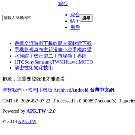
綜合
綜合
搜尋
帖子
用戶
遊戲交流
遊戲下載
軟體交流
軟體下載
手機影視
桌布主題
漫畫小說
手機鈴聲
水族館
手機音樂
二手市場
新手專區
HTC
Sony
Samsung
TWM
Huawei
MOTO
解密技術
繁化技術
抱歉，您需要登錄後才能查看
聯繫我們
|
小黑屋
|
手機版
|
Archiver
|
Android 台灣中文網
GMT+8, 2026-8-7 07:22
, Processed in 0.009897 second(s), 3 quer
Powered by
APK.TW
v2.0
© 2013
APK.TW