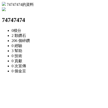
74747474的資料
74747474
0
積分
2 顆
鑽石
206 個
碎鑽
0
經驗
3
幫助
0
技術
0
貢獻
0 次
宣傳
0 個
金豆