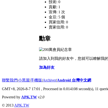
技術: 0
貢獻: 1
宣傳: 1 次
金豆: 5 個
買家信用: 0
賣家信用: 0
勳章
請加入到我的好友中，您就可以瞭解我
加為好友
聯繫我們
|
小黑屋
|
手機版
|
Archiver
|
Android 台灣中文網
GMT+8, 2026-8-7 17:01
, Processed in 0.014108 second(s), 11 que
Powered by
APK.TW
v2.0
© 2013
APK.TW