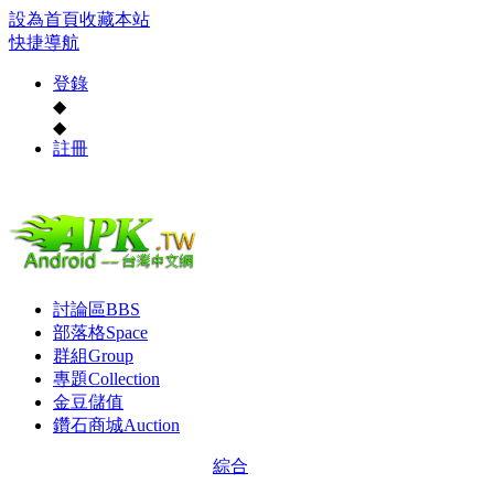
設為首頁
收藏本站
快捷導航
登錄
◆
◆
註冊
討論區
BBS
部落格
Space
群組
Group
專題
Collection
金豆儲值
鑽石商城
Auction
綜合