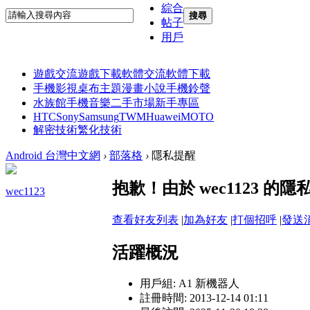
綜合
搜尋
帖子
用戶
遊戲交流
遊戲下載
軟體交流
軟體下載
手機影視
桌布主題
漫畫小說
手機鈴聲
水族館
手機音樂
二手市場
新手專區
HTC
Sony
Samsung
TWM
Huawei
MOTO
解密技術
繁化技術
Android 台灣中文網
›
部落格
›
隱私提醒
抱歉！由於 wec1123 
wec1123
查看好友列表
|
加為好友
|
打個招呼
|
發送
活躍概況
用戶組:
A1 新機器人
註冊時間: 2013-12-14 01:11