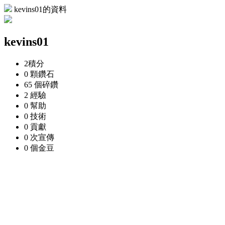
kevins01的資料
kevins01
2
積分
0 顆
鑽石
65 個
碎鑽
2
經驗
0
幫助
0
技術
0
貢獻
0 次
宣傳
0 個
金豆