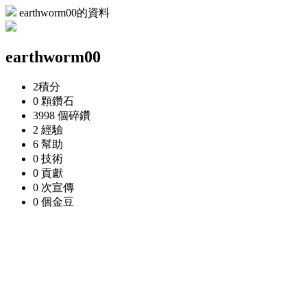
earthworm00的資料
earthworm00
2
積分
0 顆
鑽石
3998 個
碎鑽
2
經驗
6
幫助
0
技術
0
貢獻
0 次
宣傳
0 個
金豆