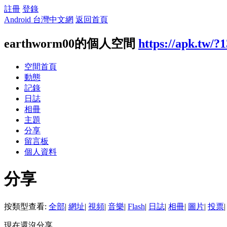
註冊
登錄
Android 台灣中文網
返回首頁
earthworm00的個人空間
https://apk.tw/?
空間首頁
動態
記錄
日誌
相冊
主題
分享
留言板
個人資料
分享
按類型查看:
全部
|
網址
|
視頻
|
音樂
|
Flash
|
日誌
|
相冊
|
圖片
|
投票
|
現在還沒分享