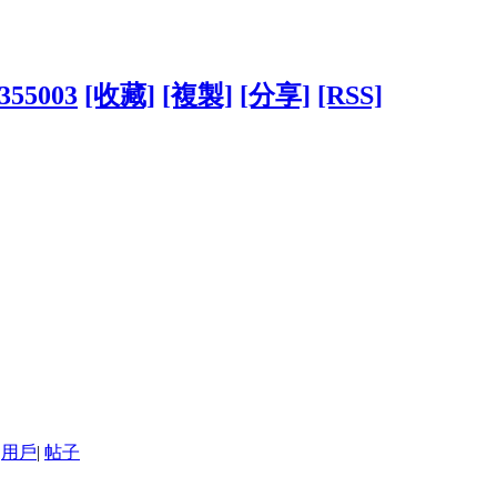
1355003
[收藏]
[複製]
[分享]
[RSS]
用戶
|
帖子