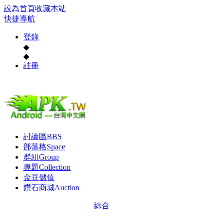
設為首頁
收藏本站
快捷導航
登錄
◆
◆
註冊
討論區
BBS
部落格
Space
群組
Group
專題
Collection
金豆儲值
鑽石商城
Auction
綜合