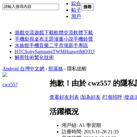
綜合
搜尋
帖子
用戶
遊戲交流
遊戲下載
軟體交流
軟體下載
手機影視
桌布主題
漫畫小說
手機鈴聲
水族館
手機音樂
二手市場
新手專區
HTC
Sony
Samsung
TWM
Huawei
MOTO
解密技術
繁化技術
Android 台灣中文網
›
部落格
›
隱私提醒
抱歉！由於 cwz557 的
cwz557
查看好友列表
|
加為好友
|
打個招呼
|
發送
活躍概況
用戶組:
A1 學習期
註冊時間: 2013-11-28 21:35