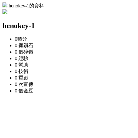
henokey-1的資料
henokey-1
0
積分
0 顆
鑽石
0 個
碎鑽
0
經驗
0
幫助
0
技術
0
貢獻
0 次
宣傳
0 個
金豆