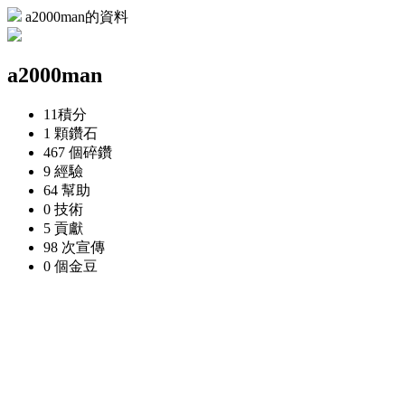
a2000man的資料
a2000man
11
積分
1 顆
鑽石
467 個
碎鑽
9
經驗
64
幫助
0
技術
5
貢獻
98 次
宣傳
0 個
金豆