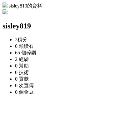
sisley819的資料
sisley819
2
積分
0 顆
鑽石
65 個
碎鑽
2
經驗
0
幫助
0
技術
0
貢獻
0 次
宣傳
0 個
金豆