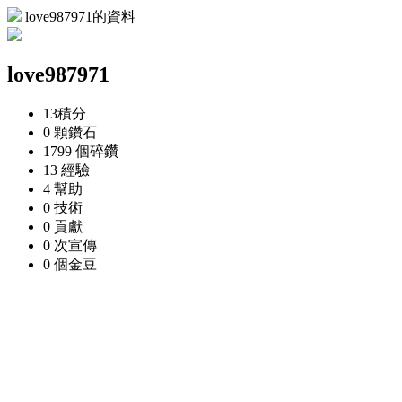
love987971的資料
love987971
13
積分
0 顆
鑽石
1799 個
碎鑽
13
經驗
4
幫助
0
技術
0
貢獻
0 次
宣傳
0 個
金豆