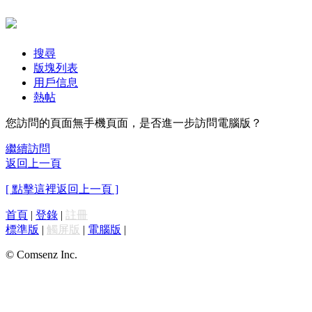
搜尋
版塊列表
用戶信息
熱帖
您訪問的頁面無手機頁面，是否進一步訪問電腦版？
繼續訪問
返回上一頁
[ 點擊這裡返回上一頁 ]
首頁
|
登錄
|
註冊
標準版
|
觸屏版
|
電腦版
|
© Comsenz Inc.