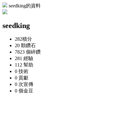
seedking的資料
seedking
282
積分
20 顆
鑽石
7823 個
碎鑽
281
經驗
112
幫助
0
技術
0
貢獻
0 次
宣傳
0 個
金豆