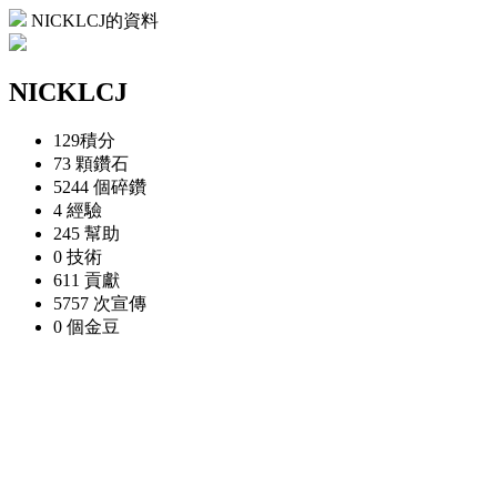
NICKLCJ的資料
NICKLCJ
129
積分
73 顆
鑽石
5244 個
碎鑽
4
經驗
245
幫助
0
技術
611
貢獻
5757 次
宣傳
0 個
金豆