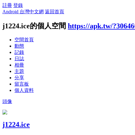
註冊
登錄
Android 台灣中文網
返回首頁
j1224.ice的個人空間
https://apk.tw/?30646
空間首頁
動態
記錄
日誌
相冊
主題
分享
留言板
個人資料
頭像
j1224.ice