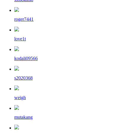
roger7441
love1t
kodali09566
s2020368
weigh
mutakang