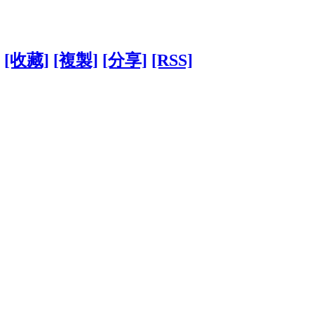
[收藏]
[複製]
[分享]
[RSS]