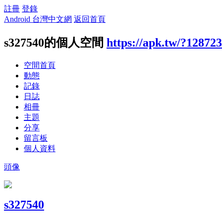
註冊
登錄
Android 台灣中文網
返回首頁
s327540的個人空間
https://apk.tw/?128723
空間首頁
動態
記錄
日誌
相冊
主題
分享
留言板
個人資料
頭像
s327540