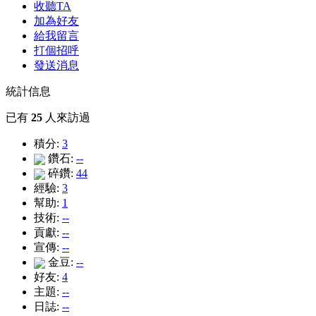
收聽TA
加為好友
給我留言
打個招呼
發送消息
統計信息
已有
25
人來訪過
積分:
3
鑽石:
--
碎鑽:
44
經驗:
3
幫助:
1
技術:
--
貢獻:
--
宣傳:
--
金豆:
--
好友:
4
主題:
--
日誌:
--