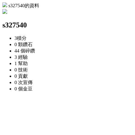
s327540的資料
s327540
3
積分
0 顆
鑽石
44 個
碎鑽
3
經驗
1
幫助
0
技術
0
貢獻
0 次
宣傳
0 個
金豆