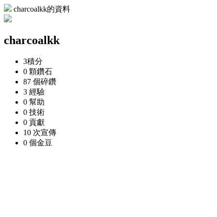
charcoalkk的資料
charcoalkk
3
積分
0 顆
鑽石
87 個
碎鑽
3
經驗
0
幫助
0
技術
0
貢獻
10 次
宣傳
0 個
金豆