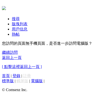
搜尋
版塊列表
用戶信息
熱帖
您訪問的頁面無手機頁面，是否進一步訪問電腦版？
繼續訪問
返回上一頁
[ 點擊這裡返回上一頁 ]
首頁
|
登錄
|
註冊
標準版
|
觸屏版
|
電腦版
|
© Comsenz Inc.