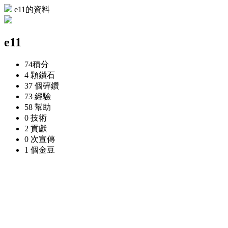
e11的資料
e11
74
積分
4 顆
鑽石
37 個
碎鑽
73
經驗
58
幫助
0
技術
2
貢獻
0 次
宣傳
1 個
金豆