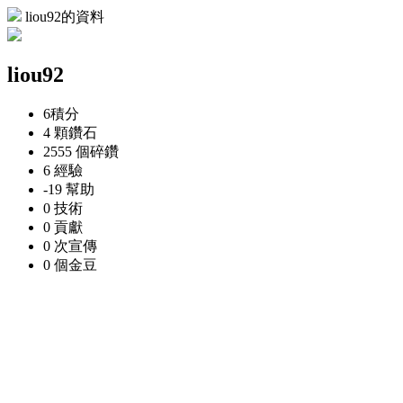
liou92的資料
liou92
6
積分
4 顆
鑽石
2555 個
碎鑽
6
經驗
-19
幫助
0
技術
0
貢獻
0 次
宣傳
0 個
金豆