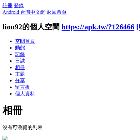
註冊
登錄
Android 台灣中文網
返回首頁
liou92的個人空間
https://apk.tw/?126466
空間首頁
動態
記錄
日誌
相冊
主題
分享
留言板
個人資料
相冊
沒有可瀏覽的列表