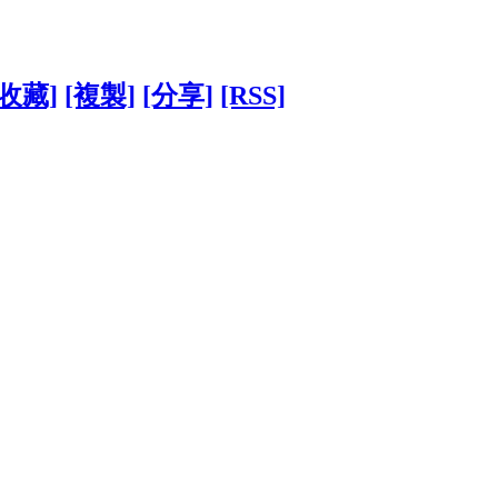
[收藏]
[複製]
[分享]
[RSS]